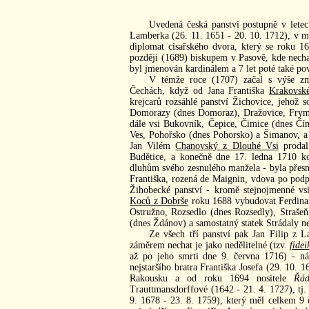
Uvedená česká panství postupně v letec
Lamberka (26. 11. 1651 - 20. 10. 1712), v m
diplomat císařského dvora, který se roku 1
později (1689) biskupem v Pasově, kde nech
byl jmenován kardinálem a 7 let poté také pov
V témže roce (1707) začal s výše z
Čechách, když od Jana Františka
Krakovsk
krejcarů rozsáhlé panství Žichovice, jehož s
Domorazy (dnes Domoraz), Dražovice, Frymbu
dále vsi Bukovník, Čepice, Čimice (dnes Č
Ves, Pohořsko (dnes Pohorsko) a Šimanov, 
Jan Vilém
Chanovský z Dlouhé Vsi
prodal
Budětice, a konečně dne 17. ledna 1710 kou
dluhům svého zesnulého manžela - byla přesn
Františka, rozená de Maignin, vdova po pod
Žihobecké panství - kromě stejnojmenné vs
Koců z Dobrše
roku 1688 vybudovat Ferdinand
Ostružno, Rozsedlo (dnes Rozsedly), Strašeň
(dnes Ždánov) a samostatný statek Strádaly 
Ze všech tří panství pak Jan Filip z L
záměrem nechat je jako nedělitelné (tzv.
fide
až po jeho smrti dne 9. června 1716) - ná
nejstaršího bratra Františka Josefa (29. 10.
Rakousku a od roku 1694 nositele
Řád
Trauttmansdorffové (1642 - 21. 4. 1727), tj.
9. 1678 - 23. 8. 1759), který měl celkem 9 