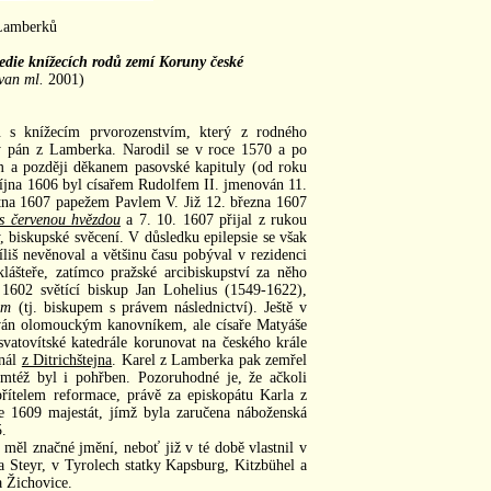
Lamberků
die knížecích rodů zemí Koruny české
van ml.
2001)
 s knížecím prvorozenstvím, který z rodného
ný pán z Lamberka. Narodil se v roce 1570 a po
em a později děkanem pasovské kapituly (od roku
íjna 1606 byl císařem Rudolfem II. jmenován 11.
tna 1607 papežem Pavlem V. Již 12. března 1607
s červenou hvězdou
a 7. 10. 1607 přijal z rukou
 biskupské svěcení. V důsledku epilepsie se však
liš nevěnoval a většinu času pobýval v rezidenci
ášteře, zatímco pražské arcibiskupství za něho
602 světící biskup Jan Lohelius (1549-1622),
em
(tj. biskupem s právem následnictví). Ještě v
ván olomouckým kanovníkem, ale císaře Matyáše
vatovítské katedrále korunovat na českého krále
inál
z Ditrichštejna
. Karel z Lamberka pak zemřel
mtéž byl i pohřben. Pozoruhodné je, že ačkoli
přítelem reformace, právě za episkopátu Karla z
e 1609 majestát, jímž byla zaručena náboženská
.
ěl značné jmění, neboť již v té době vlastnil v
 Steyr, v Tyrolech statky Kapsburg, Kitzbühel a
a Žichovice.