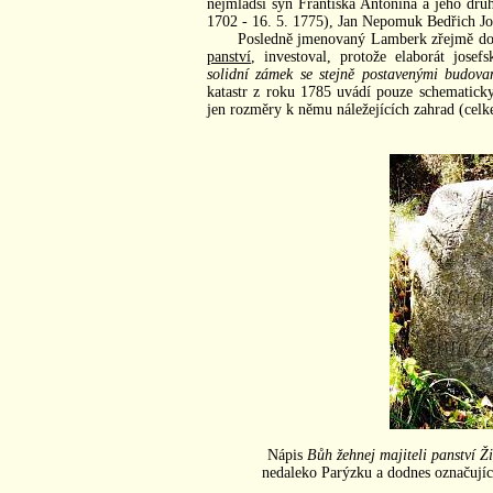
nejmladší syn Františka Antonína a jeho dru
1702 - 16. 5. 1775), Jan Nepomuk Bedřich J
Posledně jmenovaný Lamberk zřejmě do 
panství
, investoval, protože elaborát jos
solidní zámek se stejně postavenými budov
katastr z roku 1785 uvádí pouze schematicky
jen rozměry k němu náležejících zahrad (celke
Nápis
Bůh žehnej majiteli panství Ž
nedaleko Parýzku a dodnes označují