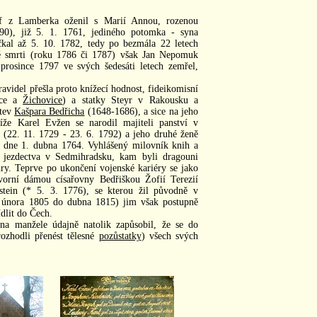
f z Lamberka oženil s Marií Annou, rozenou
90), již 5. 1. 1761, jediného potomka - syna
očkal až 5. 10. 1782, tedy po bezmála 22 letech
né smrti (roku 1786 či 1787) však Jan Nepomuk
prosince 1797 ve svých šedesáti letech zemřel,
avidel přešla proto knížecí hodnost, fideikomisní
bce a
Žichovice
) a statky Steyr v Rakousku a
ětev
Kašpara Bedřicha
(1648-1686), a sice na jeho
íže Karel Evžen se narodil majiteli panství v
(22. 11. 1729 - 23. 6. 1792) a jeho druhé ženě
, dne 1. dubna 1764. Vyhlášený milovník knih a
ík jezdectva v Sedmihradsku, kam byli dragouni
ury. Teprve po ukončení vojenské kariéry se jako
dvorní dámou císařovny Bedřiškou Žofií Terezií
stein (* 5. 3. 1776), se kterou žil původně v
d února 1805 do dubna 1815) jim však postupně
ídlit do Čech.
a manžele údajně natolik zapůsobil, že se do
ozhodli přenést tělesné
pozůstatky
) všech svých