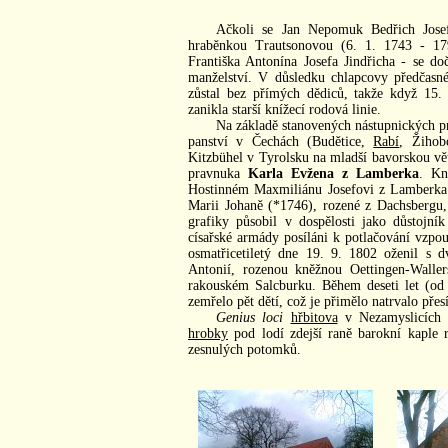
Ačkoli se Jan Nepomuk Bedřich Jose
hraběnkou Trautsonovou (6. 1. 1743 - 17
Františka Antonína Josefa Jindřicha - se d
manželství. V důsledku chlapcovy předčas
zůstal bez přímých dědiců, takže když 15. 
zanikla starší knížecí rodová linie.
Na základě stanovených nástupnických pr
panství v Čechách (Budětice,
Rabí
, Žiho
Kitzbühel v Tyrolsku na mladší bavorskou v
pravnuka
Karla Evžena z Lamberka
. Kn
Hostinném Maxmiliánu Josefovi z Lamberka 
Marii Johaně (*1746), rozené z Dachsbergu
grafiky působil v dospělosti jako důstojn
císařské armády posíláni k potlačování vzpo
osmatřicetiletý dne 19. 9. 1802 oženil s 
Antonií, rozenou kněžnou Oettingen-Waller
rakouském Salcburku. Během deseti let (o
zemřelo pět dětí, což je přimělo natrvalo přes
Genius loci
hřbitova
v Nezamyslicích n
hrobky
pod lodí zdejší raně barokní kaple r
zesnulých potomků.