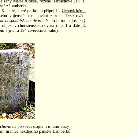
hé ženy Marie Aloisie, rozené Harrachové (13. 1.
osef z Lamberka.
Kalenic, které po koupi připojil k
žichovickému
efského vojenského mapování z roku 1769 uvádí
ami hospodářského dvora
. Naproti tomu josefský
 objekt vrchnostenského dvora č. p. 1 a dále již
m 7 jiter a 194 čtverečních sáhů).
ichovic
na pískovci stojícím u lesní cesty
cím hranice někdejšího panství Lamberků