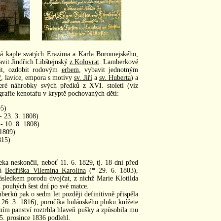
ná kaple svatých Erazima a Karla Boromejského,
avit Jindřich Libštejnský
z Kolovrat
. Lamberkové
it, ozdobit rodovým
erbem
, vybavit jednotným
ř
, lavice, empora s motivy
sv. Jiří
a
sv. Huberta
) a
eré náhrobky svých předků z XVI. století (viz
grafie kenotafu v kryptě pochovaných dětí:
05)
 23. 3. 1808)
 10. 8. 1808)
1809)
815)
ka neskončil, neboť 11. 6. 1829, tj. 18 dní před
ná
Bedřiška Vilemína Karolína
(* 29. 6. 1803),
ásledkem porodu dvojčat, z nichž Marie Klotilda
l pouhých šest dní po své matce.
erků pak o sedm let později definitivně přispěla
26. 3. 1816), poručíka hulánského pluku knížete
tním panství roztrhla hlaveň pušky a způsobila mu
5. prosince 1836 podlehl.