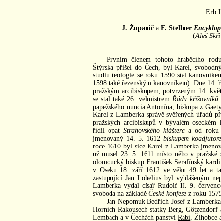
Erb 
J. Županič
a
F. Stellner
Encyklope
(
Aleš Skři
Prvním členem tohoto hraběcího rodu
Štýrska přišel do Čech, byl Karel, svobod
studiu teologie se roku 1590 stal kanovník
1598 také řezenským kanovníkem). Dne 14. ř
pražským arcibiskupem, potvrzeným 14. kvě
se stal také 26. velmistrem
Řádu křížovníků 
papežského nuncia Antonína, biskupa z Gaety,
Karel z Lamberka správě svěřených úřadů pří
pražských arcibiskupů v bývalém oseckém kl
řídil opat
Strahovského kláštera
a od roku 1
jmenovaný 14. 5. 1612
biskupem koadjutor
roce 1610 byl sice Karel z Lamberka jmeno
už musel 23. 5. 1611 místo něho v pražské s
olomoucký biskup František Serafínský kard
v Oseku 18. září 1612 ve věku 49 let a ta
zastupující Jan Lohelius byl vyhlášeným ne
Lamberka vydal císař Rudolf II. 9. červenc
svoboda na základě
České konfese
z roku 1575
Jan Nepomuk Bedřich Josef z Lamberka m
Horních Rakousech statky Berg, Götzendorf a
Lembach a v Čechách panství
Rabí
, Žihobce 