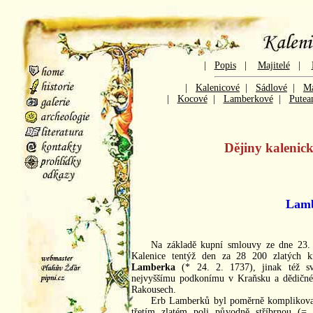
|
Popis
|
Majitelé
|
|
Kalenicové
|
Sádlové
|
Ma
|
Kocové
|
Lamberkové
|
Putea
Dějiny kalenic
Lam
Na základě kupní smlouvy ze dne 23.
Kalenice tentýž den za 28 200 zlatých k
Lamberka
(* 24. 2. 1737), jinak též s
nejvyššímu podkonímu v Kraňsku a dědičn
Rakousech.
Erb Lamberků byl poměrně komplikovaný
třetím zlatém poli původně stříbrnou (=