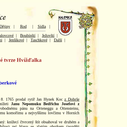
Dějiny
|
Rod
|
Sídla
|
lovcové
|
Boubínští
|
Ježovští
|
ni
|
Jenšíkové
|
Taschkové
|
Další
|
ké tvrze Hvížďalka
berkové
 8. 1765 prodal rytíř Jan Hynek Koc
z Dobrše
nížeti
Janu Nepomuku Bedřichu Josefovi z
vobodnému pánu na Orteneggu a Ottensteinu,
ému komořímu a nejvyššímu lovčímu v Horních
: knížecí čtvrcený štít obsahoval ve druhém a
 bílou) psí hlavu se zlatým obojkem (později