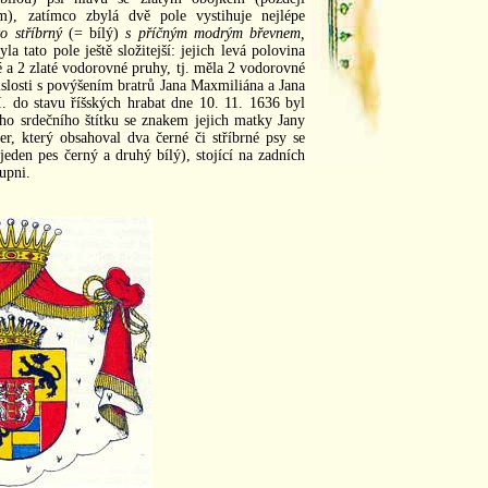
m), zatímco zbylá dvě pole vystihuje nejlépe
o stříbrný
(= bílý)
s příčným modrým břevnem,
la tato pole ještě složitejší: jejich levá polovina
é a 2 zlaté vodorovné pruhy, tj. měla 2 vodorovné
slosti s povýšením bratrů Jana Maxmiliána a Jana
 do stavu říšských hrabat dne 10. 11. 1636 byl
o srdečního štítku se znakem jejich matky Jany
er, který obsahoval dva černé či stříbrné psy se
den pes černý a druhý bílý), stojící na zadních
tupni.