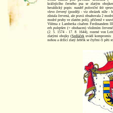
kráčejícího černého psa se zlatým obojke
heraldický popis:
nazdél poloviční štít vprav
vlevo červený
(později - viz obrázek níže - by
zůstala červená, ale pravá obsahovala 2 modr
modré pruhy ve zlatém poli), přičemž v souvi
Viléma z Lamberka císařem Ferdinandem III.
erb
polepšen
(= obohacen) vložením červenéh
(2. 5. 1574 - 17. 8. 1644), rozené von Leit
zlatými obojky (
Sedláček
uvádí kompromis: je
nohou a držící zlatý žebřík se čtyřmi či pěti s