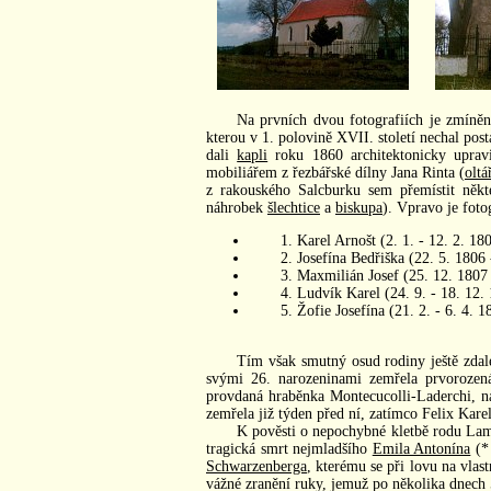
Na prvních dvou fotografiích je zmíně
kterou v 1. polovině XVII. století nechal post
dali
kapli
roku 1860 architektonicky uprav
mobiliářem z řezbářské dílny Jana Rinta (
oltá
z rakouského Salcburku sem přemístit někt
náhrobek
šlechtice
a
biskupa
). Vpravo je foto
1. Karel Arnošt (2. 1. - 12. 2. 18
2. Josefína Bedřiška (22. 5. 1806 -
3. Maxmilián Josef (25. 12. 1807 -
4. Ludvík Karel (24. 9. - 18. 12. 
5. Žofie Josefína (21. 2. - 6. 4. 1
Tím však smutný osud rodiny ještě zdale
svými 26. narozeninami zemřela prvoroze
provdaná hraběnka Montecucolli-Laderchi, n
zemřela již týden před ní, zatímco Felix Kare
K pověsti o nepochybné kletbě rodu Lamb
tragická smrt nejmladšího
Emila Antonína
(* 
Schwarzenberga
, kterému se při lovu na vlas
vážné zranění ruky, jemuž po několika dnech 