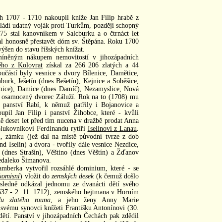
h 1707 - 1710 nakoupil kníže Jan Filip hrabě z
ládí udatný voják proti Turkům, později schopný
675 stal kanovníkem v Salcburku a o čtrnáct let
al honosně přestavět dóm sv. Štěpána. Roku 1700
ýšen do stavu říšských knížat.
míněným nákupem nemovitostí v jihozápadních
ého z Kolovrat
získal za 266 206 zlatých a 44
oučástí byly vesnice s dvory Bílenice, Damětice,
rk, Ješetín (dnes Bešetín), Kejnice a Soběšice,
ímice), Damice (dnes Damíč), Nezamyslice, Nová
a osamocený dvorec Záluží. Rok na to (1708) mu
 panství Rabí, k němuž patřily i Bojanovice a
pil Jan Filip i panství Žihobce, které - kvůli
ě deset let před tím nucena v dražbě prodat Anna
plukovníkovi Ferdinandu rytíři
Iselinovi z Lanau
.
i, zámku (jež dal na místě původní tvrze z dob
 Iselin) a dvora - tvořily dále vesnice Nezdice,
 (dnes Strašín), Věštino (dnes Věštín) a Žďanov
nedaleko Šimanova.
amberka vytvořil rozsáhlé dominium, které - se
ikomisní
) vložit do
zemských desek
(k čemuž došlo
sledně odkázal jednomu ze dvanácti dětí svého
 1637 - 2. 11. 1712), zemského hejtmana v Horním
u zlatého rouna
, a jeho ženy Anny Marie
 svému synovci knížeti Františku Antonínovi (30.
dětí. Panství v jihozápadních Čechách pak zdědil