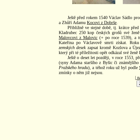
Ještě před rokem 1540 Václav Sádlo prod
a Zhůří Adamu
Kocovi z Dobrše
.
Přibližně ve stejné době, tj. krátce př
Kladrubec 250 kop českých grošů své žen
Malovcovi z Malovic
(+ po roce 1539), a tu
Kateřina po Václavově smrti získat. Rok
zemských desek
zapsat kromě Kozlova a Újezd
který při té příležitosti opět odkázal své že
Ještě o deset let později, v roce 1553, 
(syny Adama staršího z Byšic či známějšího
Pražského hradu
), a téhož roku už byl podle
zmínky o něm již nejsou.
| n