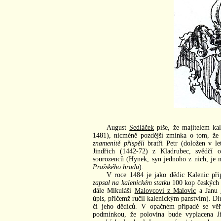
August
Sedláček
píše, že majitelem ka
1481), nicméně pozdější zmínka o tom, že 
znamenitě přispěli
bratři Petr (doložen v l
Jindřich (1442-72) z Kladrubec, svědčí 
sourozenců (Hynek, syn jednoho z nich, je
Pražského hradu
).
V roce 1484 je jako dědic Kalenic p
zapsal na kalenickém statku
100 kop českých g
dále Mikuláši
Malovcovi z Malovic
a Janu
úpis, přičemž ručil kalenickým panstvím). Dl
či jeho dědiců. V opačném případě se věř
podmínkou, že polovina bude vyplacena J