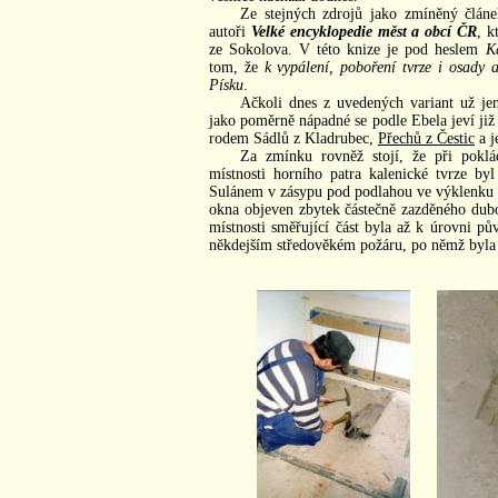
Ze stejných zdrojů jako zmíněný článe
autoři
Velké encyklopedie měst a obcí ČR
, k
ze Sokolova. V této knize je pod heslem
K
tom, že
k vypálení, poboření tvrze i osady 
Písku
.
Ačkoli dnes z uvedených variant už je
jako poměrně nápadné se podle Ebela jeví již
rodem Sádlů z Kladrubec,
Přechů z Čestic
a j
Za zmínku rovněž stojí, že při pokl
místnosti horního patra kalenické tvrze b
Sulánem v zásypu pod podlahou ve výklenku v
okna objeven zbytek částečně zazděného dub
místnosti směřující část byla až k úrovni pův
někdejším středověkém požáru, po němž byla t