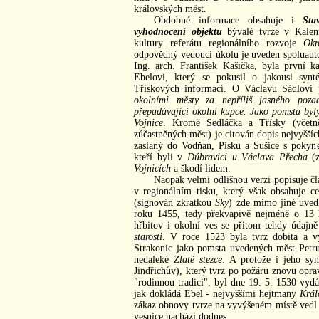
královských měst.
Obdobné informace obsahuje i
Sta
vyhodnocení objektu
bývalé tvrze v Kalen
kultury referátu regionálního rozvoje
Okr
odpovědný vedoucí úkolu je uveden spoluaut
Ing. arch. František Kašička, byla první ka
Ebelovi, který se pokusil o jakousi synt
Třískových informací. O Václavu Sádlovi 
okolními městy za nepříliš jasného poza
přepadávající okolní kupce. Jako pomsta byl
Vojnice
. Kromě
Sedláčka
a Třísky (včetně
zúčastněných měst) je citován dopis nejvyšš
zaslaný do Vodňan, Písku a Sušice s pokyn
kteří byli v
Dúbravici u Václava Přecha
(z
Vojnicích
a škodí lidem.
Naopak velmi odlišnou verzi popisuje č
v regionálním tisku, který však obsahuje c
(signován zkratkou
Sky
) zde mimo jiné uvedl
roku 1455, tedy překvapivě nejméně o 13 
hřbitov i okolní ves se přitom tehdy údajn
starosti
. V roce 1523 byla tvrz dobita a v
Strakonic jako pomsta uvedených měst Petru
nedaleké
Zlaté stezce
. A protože i jeho sy
Jindřichův), který tvrz po požáru znovu opra
"rodinnou tradici", byl dne 19. 5. 1530 vy
jak dokládá Ebel - nejvyššími hejtmany
Král
zákaz obnovy tvrze na vyvýšeném místě vedl
vesnice nachází dodnes.