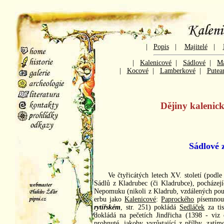
|
Popis
|
Majitelé
|
|
Kalenicové
|
Sádlové
|
Ma
|
Kocové
|
Lamberkové
|
Putea
Dějiny kalenic
Sádlové 
Ve čtyřicátých letech XV. století (podl
Sádlů z Kladrubec (či Kladrubce), pocházej
Nepomuku (nikoli z Kladrub, vzdálených pou
erbu jako
Kalenicové
:
Paprockého
písemnou 
rytířském
, str. 251) pokládá
Sedláček
za ti
dokládá na pečetích Jindřicha (1398 - viz
prohnuté, jakoby vyrůstající z přílby, zatí