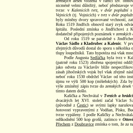
zemských desek
vložena v rámci tzv. obnov
nicméně velmi důležitý, neboť představuje v
tvrze: v
Kalenicích tvrz, v dvůr poplužní 
Vejnicích
(tj. Vojnicích)
v tvrz v dvůr popluž
byly míněny dvory spravované vrchností, za
Roku 1519 Jindřich obnovil starý zvyk odvá
špitálu. Poslední zmínka o Jindřichovi z
dodatečně připojených poznámek v
zemských 
Od roku 1519 se paralelně s Jindřich
Václav Sádlo z Kladrubec a Kalenic
. V prv
zřejmých důvodů dostal do sporu s několika o
tlupy loupežníků. Tato hypotéza má však mno
Podle Augusta
Sedláčka
byla tvrz v Kal
(patrně roku 1523) zbořena spojenými oddíl
jako odveta za Václavův blíže nespecifik
zásah jihočeských vojsk byl však zřejmě nás
neboť roku 1530 obdržel Václav od této inst
újmu ve výši 500 kop (míšeňských). Zda byl
výše zmíněný zápis tvrze do
zemských desek
v
tímto datem došlo.
Kašička a Nechvátal v
Tvrzích a hrádc
dvacátých let XVI. století začal Václav 
(původně z
Čestic
) se svými lapky narušova
hotovosti
vypravenými z Vodňan, Písku, Budě
tvrze vypáleny. I podle Kašičky a Nechváta
odškodnění 500 kop grošů, zatímco v
Ottov
Přechem
z
Doubravice
zmínka o tom, že
za t