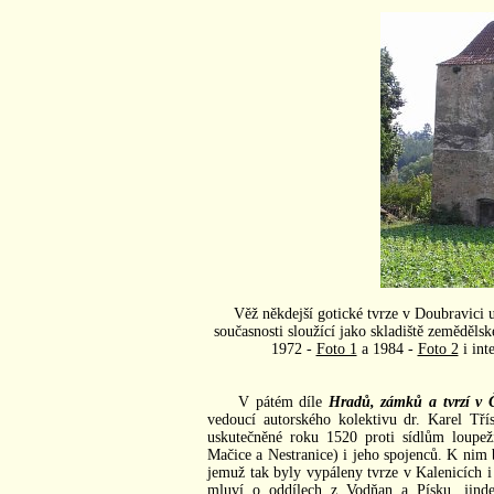
Věž někdejší gotické tvrze v Doubravici
současnosti sloužící jako skladiště zemědělsk
1972 -
Foto 1
a 1984 -
Foto 2
i int
V pátém díle
Hradů, zámků a tvrzí v 
vedoucí autorského kolektivu dr. Karel Tří
uskutečněné roku 1520 proti sídlům loupe
Mačice a Nestranice) i jeho spojenců. K nim 
jemuž tak byly vypáleny tvrze v Kalenicích i
mluví o oddílech z Vodňan a Písku, jinde