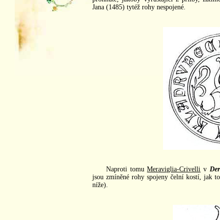
Jana (1485) tytéž rohy nespojené.
Naproti tomu
Meraviglia-Crivelli
v
Der
jsou zmíněné rohy spojeny čelní kostí, jak t
níže).