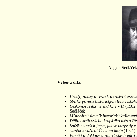
August Sedláček
Výběr z díla:
Hrady, zámky a tvrze království Českéh
Sbírka pověstí historických lidu česk
Českomoravská heraldika I - II
(1902 -
Sedláček
Místopisný slovník historický královstv
Dějiny královského krajského města Pí
Snůška starých jmen, jak se nazývaly v
starém rozdělení Čech na kraje
(1921)
Paměti a doklady o staročeských mírá