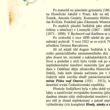
Po maturitě na píseckém gymnáziu (1863
na filosofické fakultě v Praze, kde na něj
Tomek, Antonín Gindely, Konstantin Höfler,
Jan Kvíčala. Podobně jako Zikmunda Wintera j
Po studiích působil Sedláček jako střed
češtiny a němčiny) v Litomyšli (1867 - 18
(1873 - 1899). V Rychnově nad Kněžnou se v 
Po ovdovění v roce 1899 odešel do penz
městský archivář. V roce 1922 se ve svých 76
učitelkou Terezou Barcalovou.
Již od mládí tíhl August Sedláček k hi
svého patnáctidílného monumentálního díla
přes dvacet let, nicméně z nakladatelských 
život a poslední z nich bylo vydán rok po a
nepředstavitelné množství materiálu (jen ge
dnes v Oddělení dějin středověku Histori
lístků), řada knih zůstala načrtnuta jen v 
českých měst završila téměř patnáctisetstr
města Písku nad Otavou
(1911 - 1913), k
desetiletí trvání Československé republiky.
Přestože Sedláčkovi byla v jeho době vy
látky a zamlčování evropského kontextu (př
danému tématu vždy obdivuhodné množství d
pro něž je dosud nepřekonaný a patrně nepř
vyhledávány (viz kompletní
Hrady, zámky a t