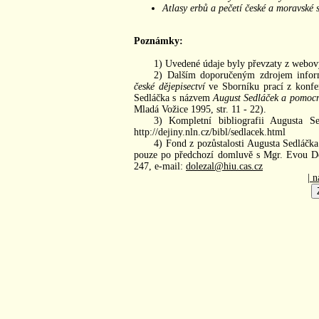
Atlasy erbů a pečetí české a moravské s
Poznámky:
1) Uvedené údaje byly převzaty z webový
2) Dalším doporučeným zdrojem infor
české dějepisectví
ve Sborníku prací z konfe
Sedláčka s názvem
August Sedláček a pomocn
Mladá Vožice 1995, str. 11 - 22).
3) Kompletní bibliografii Augusta Se
http://dejiny.nln.cz/bibl/sedlacek.html
4) Fond z pozůstalosti Augusta Sedláčka
pouze po předchozí domluvě s Mgr. Evou Do
247, e-mail:
dolezal@hiu.cas.cz
| n