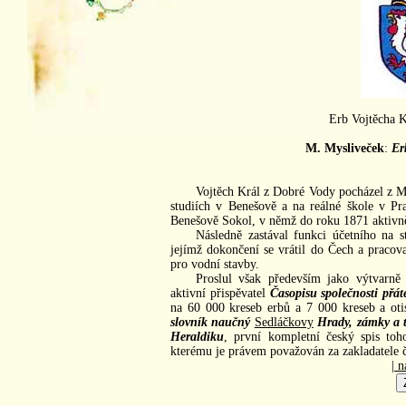
Erb Vojtěcha 
M. Mysliveček
:
Er
Vojtěch Král z Dobré Vody pocházel z M
studiích v Benešově a na reálné škole v Pr
Benešově Sokol, v němž do roku 1871 aktivně 
Následně zastával funkci účetního na 
jejímž dokončení se vrátil do Čech a pracov
pro vodní stavby.
Proslul však především jako výtvarně 
aktivní přispěvatel
Časopisu společnosti přáte
na 60 000 kreseb erbů a 7 000 kreseb a oti
slovník naučný
Sedláčkovy
Hrady, zámky a t
Heraldiku
, první kompletní český spis toho
kterému je právem považován za zakladatele 
| n