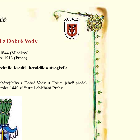
l z Dobré Vody
 1844 (Mladkov)
ce 1913 (Praha)
echnik, kreslíř, heraldik a sfragistik
cházejícího z Dobré Vody u Hořic, jehož předek
 roku 1446 zúčastnil obléhání Prahy.