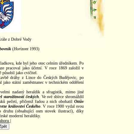
Krále z Dobré Vody
bovník
(
Horizont
1993)
ladkova, kde byl jeho otec celním úředníkem. Po
aze pracoval jako účetní. V roce 1869 založil v
působil jako cvičitel.
stavbě dráhy z Lince do Českých Budějovic, po
al jako státní zaměstnanec v technickém oddělení
velmi nadaný heraldik a sfragistik, mimo jiné
l starožitností českých
. Ve své sbírce shromáždil
sků pečetí, přičemž řadou z nich obohatil
Ottův
vrze království Českého
. V roce 1900 vydal svou
 druhu (obsahující osm stovek ilustrací), díky
české moderní heraldiky.
ahoru |